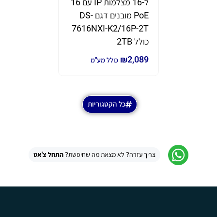
ל-16 מצלמות IP עם 16
תוצרת eam
PoE מובנים דגם DS-
דגם GWN7670
7616NXI-K2/16P-2T
₪
690
₪
980
כ
כולל 2TB
₪
2,089
כולל מע"מ
כל הקטגוריות
צריך עזרה? לא מצאת מה שחיפשת?
התחל צ'אט