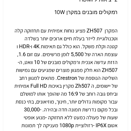
רמקולים מובנים במקרן 10W
המקרן ZH507 מציע נוחות אמיתית עם תחזוקה קלה
וטכנולוגיית לייזר בעלת חיים ארוכים יותר בשלדה
קטנה וקלת משקל. הוא כולל גם תאימות 4K ו-HDR ו
עוצמת הארה של 5,500 לומן מרשימים. עם זום 1.6,
הזזת עדשה אנכית ורמקולים מובנים של 10 וואט, ה-
ZH507 הוא חלק ממגוון מוצרים שמגיעים עם גמישות
השליטה הנוספת של Crestron. מתאים למגוון רחב
של יישומים, ה Zh507 מקרין באיכות Full HD אמיתית
וביחס גובה רוחב של 16:9 מה שהופך אותו למושלם
עבור מקומות גדולים יותר, חינוך, מוזיאונים, בתי כנסת
ובכל מקום נדרשת תמונה חדה ובהירה. -30,000
שעות של פעולה כמעט ללא תחזוקה -מנוע אופטי
אטום IP6X -רזולוציית 1080p מעניקה לך תמונות