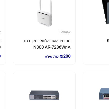
x
Edimax
מודם-ראוטר אלחוטי תקן דגם
א
0
N300 AR-7286WnA
0
₪
200
כולל מע"מ