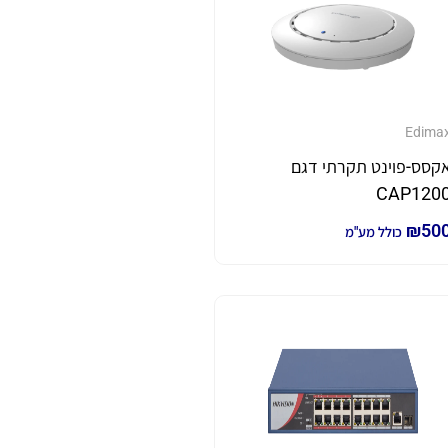
Edima
קסס-פוינט תקרתי דגם
CAP120
₪
50
כולל מע"מ