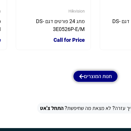
n
Hikvision
מתג 8 POE פורטים דגם DS-
מתג 24 פורטים דגם DS-
M
3E0526P-E/M
e
Call for Price
חנות המוצרים
יך עזרה? לא מצאת מה שחיפשת?
התחל צ'אט