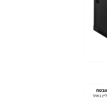
ובטח
יין באתר