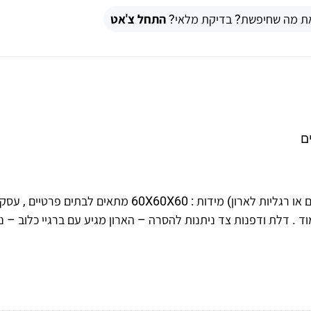
ת מה שחיפשת? בדיקת מלאי?
התחל צ'אט
ם
ארון תקשורת 12U ניתן לתלייה או בעמידה (ניתן לרכוש גלגלים או רגליות לארון) מידות : 60X60X60 מתאים לבתים פרטיים
וד . דלת ודפנות צד ניתנות להסרה – הארון מגיע עם ברגיי כלוב – ני