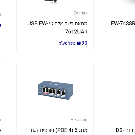
Edimax
נ
טווח דגם EW-7438RPn
מתאם רשת אלחוטי USB EW-
0
7612UAn
₪
90
כולל מע"מ
n
Hikvision
מתג POE 4 פורטים דגם DS-
מתג 6 (4 POE) פורטים דגם