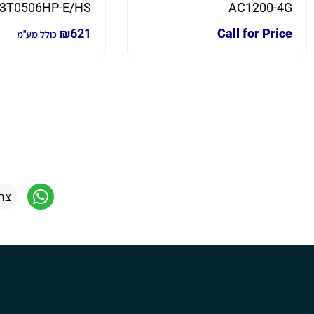
AC1200-4G
3T0506HP-E/HS לתנאי חוץ
₪
621
Call for Price
כולל מע"מ
צר