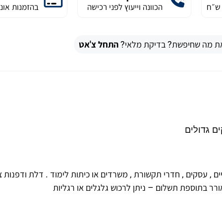
הכוונה וייעוץ לפני רכישה
בהזמנות אונל
ת מה שחיפשת? בדיקת מלאי?
התחל צ'אט
ם גדולים
180X60X מתאים לבתים פרטיים , עסקים , חדרי תקשורת , משרדים או כיתות לימוד . דלת ודפנות 
ורר בתוספת תשלום – ניתן לרכוש גלגלים או רגליות