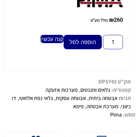
₪
260
כולל מע"מ
קנה עכשיו
Alternative:
הוספה לסל
מק"ט
DPS743
קטגוריה:
גלאים ומגנטים
,
מערכות אזעקה
תגיות
אבטחה ביתית
,
אבטחה עסקית
,
גלאי נפח אלחוטי
,
דו
כיווני
,
מערכת אבטחה
,
פימא
מותג:
Pima