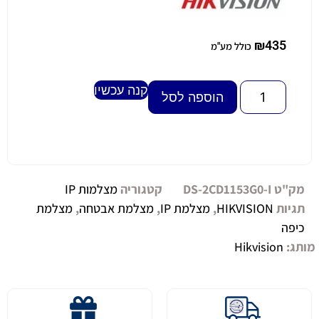
₪
435
כולל מע"מ
קנה עכשיו
Alternative:
הוספה לסל
מק"ט
DS-2CD1153G0-I
קטגוריה
מצלמות IP
תגיות
HIKVISION
,
מצלמת IP
,
מצלמת אבטחה
,
מצלמת
כיפה
מותג:
Hikvision