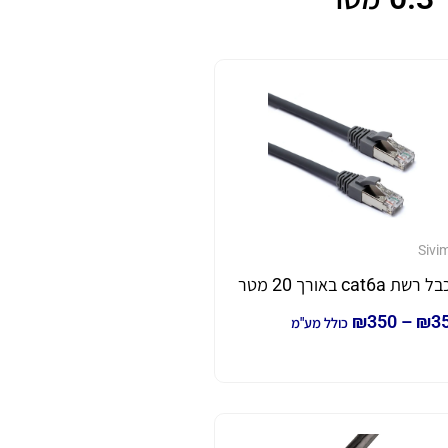
Sivi
בל רשת cat6a באורך 20 מטר
₪
350
–
₪
3
כולל מע"מ