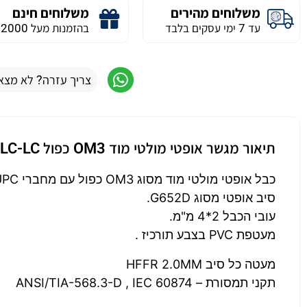
משלוחים מהירים
משלוחים חינם
עד 7 ימי עסקים בלבד
בהזמנות מעל 2000 ש״ח
צריך עזרה? לא מצא
תיאור מגשר אופטי מולטי מוד OM3 כפול LC-LC באורך 0.3 מטר
כבל אופטי מולטי מוד מסוג OM3 כפול עם מחברי UPC קרמיים מסוג LC ו LC .
סיב אופטי מסוג G652D.
עובי הכבל 2*4 מ"מ.
מעטפת PVC בצבע תורכיז .
מעטה כל סיב HFFR 2.0MM
תקני תמסורת – ANSI/TIA-568.3-D , IEC 60874