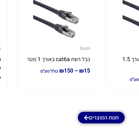
m
Sivim
כבל רשת cat6a באורך 1.5
כבל רשת cat6a באורך 1 מטר
מ
₪
150
–
₪
15
כולל מע"מ
7
מע"מ
חנות המוצרים