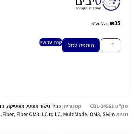
₪
35
כולל מע"מ
קנה עכשיו
Alternative:
הוספה לסל
מק"ט
CBL-24561
קטגוריה:
כבלי גישור אופטי
,
אופטיקה
,
כב
תגיות
Sivim
,
OM3
,
MultiMode
,
LC to LC
,
Fiber OM3
,
Fiber
,