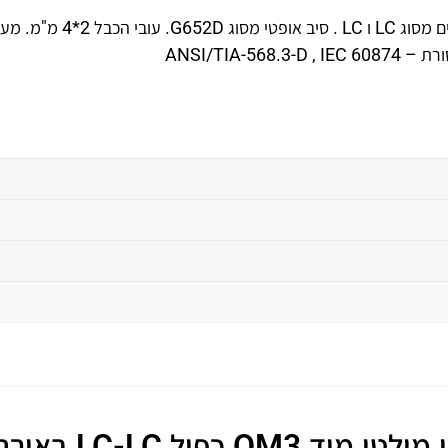
כבל אופטי מולטי מוד מסוג OM3 כפול עם מחברי UPC קרמיים מסוג LC ו LC . סיב אופט
LC-LC באורך 0.3 מטר