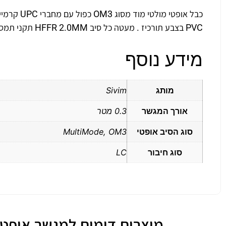
PVC בצבע תורכיז . מעטה כל סיב HFFR 2.0MM תקני תמסורת – ANSI/TIA-568.3-D , IEC 60874
מידע נוסף
מותג
Sivim
אורך המגשר
0.3 מטר
סוג הסיב אופטי
MultiMode, OM3
סוג חיבור
LC
מוצרים דומים למגשר אופטי מולטי מוד OM3 כפול 