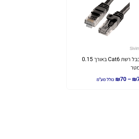
Sivi
כבל רשת Cat6 באורך 0.15
טר
₪
70
–
₪
כולל מע"מ