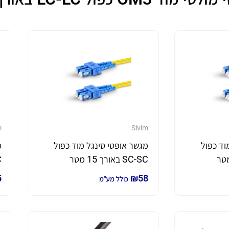
m
Sivim
וד כפול
מגשר אופטי סינגל מוד כפול
מ
SC-SC באורך 15 מטר
C
5
₪
58
כולל מע"מ