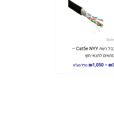
Sivi
כבל רשת Cat5e NYY –
תאים לתנאי חוץ
₪
1,050
–
₪
כולל מע"מ