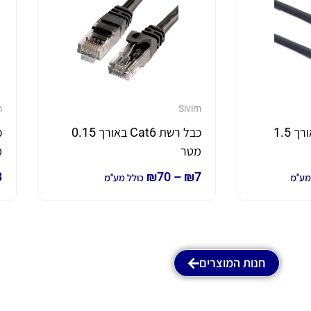
m
Sivim
כבל רשת cat6a באורך 1.5
כבל רשת Cat6 באורך 0.15
מטר
מ
3
₪
70
–
₪
7
מע"מ
כולל מע"מ
חנות המוצרים