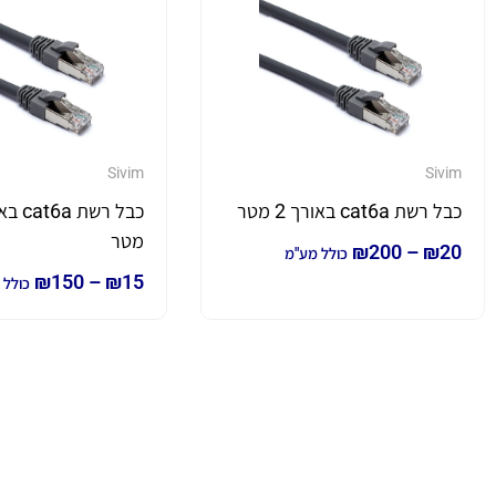
Sivim
Sivim
כבל רשת cat6a באורך 2 מטר
מטר
₪
200
–
₪
20
כולל מע"מ
₪
150
–
₪
15
כולל 