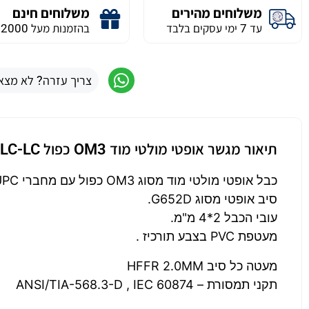
משלוחים מהירים
משלוחים חינם
עד 7 ימי עסקים בלבד
בהזמנות מעל 2000 ש״ח
צריך עזרה? לא מצא
תיאור מגשר אופטי מולטי מוד OM3 כפול LC-LC באורך 20 מטר
כבל אופטי מולטי מוד מסוג OM3 כפול עם מחברי UPC קרמיים מסוג LC ו LC .
סיב אופטי מסוג G652D.
עובי הכבל 2*4 מ"מ.
מעטפת PVC בצבע תורכיז .
מעטה כל סיב HFFR 2.0MM
תקני תמסורת – ANSI/TIA-568.3-D , IEC 60874