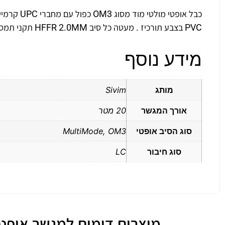
PVC בצבע תורכיז . מעטה כל סיב HFFR 2.0MM תקני תמסורת – ANSI/TIA-568.3-D , IEC 60874
מידע נוסף
מותג
Sivim
אורך המגשר
20 מטר
סוג הסיב אופטי
MultiMode, OM3
סוג חיבור
LC
מוצרים דומים למגשר אופטי מולטי מוד OM3 כפול