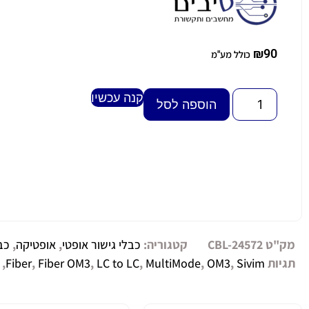
₪
90
כולל מע"מ
קנה עכשיו
Alternative:
הוספה לסל
מק"ט
CBL-24572
קטגוריה:
כבלי גישור אופטי
,
אופטיקה
,
כב
תגיות
Sivim
,
OM3
,
MultiMode
,
LC to LC
,
Fiber OM3
,
Fiber
,