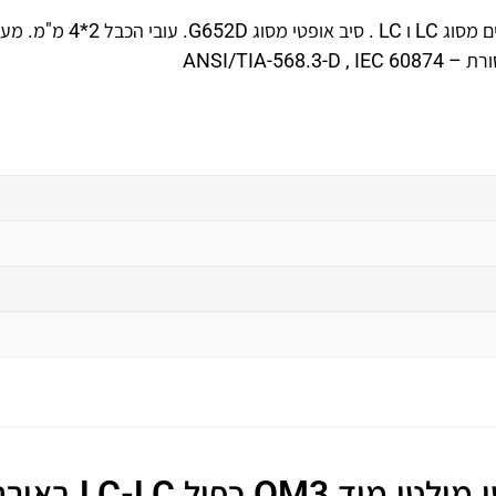
כבל אופטי מולטי מוד מסוג OM3 כפול עם מחברי UPC קרמיים מסוג LC ו LC . סיב אופט
 LC-LC באורך 20 מטר