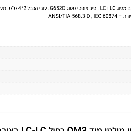
כבל אופטי מולטי מוד מסוג OM3 כפול עם מחברי UPC קרמיים מסוג LC ו LC . סיב אופט
 LC-LC באורך 35 מטר