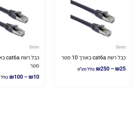
Sivim
Sivim
כבל רשת cat6a באורך 10 מטר
מטר
₪
250
–
₪
25
כולל מע"מ
₪
100
–
₪
10
כולל 