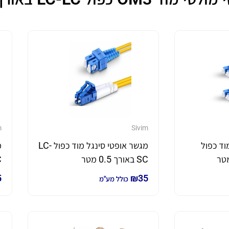
m
Sivim
וד כפול
מגשר אופטי סינגל מוד כפול LC-
מ
SC באורך 0.5 מטר
C
5
₪
35
כולל מע"מ