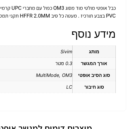
PVC בצבע תורכיז . מעטה כל סיב HFFR 2.0MM תקני תמסורת – ANSI/TIA-568.3-D , IEC 60874
מידע נוסף
מותג
Sivim
אורך המגשר
0.3 מטר
סוג הסיב אופטי
MultiMode, OM3
סוג חיבור
LC
מוצרים דומים למגשר אופטי מולטי מוד OM3 כפול