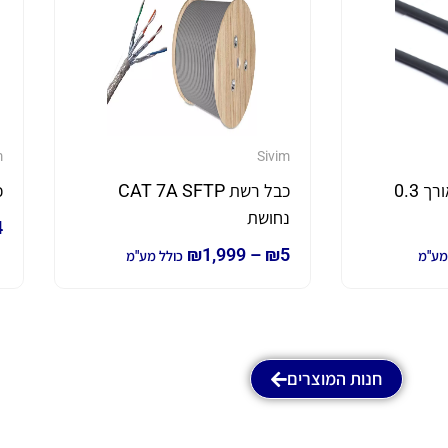
m
Sivim
כבל רשת cat6a באורך 0.3
כבל רשת CAT 7A SFTP
כ
נחושת
4
₪
1,999
–
₪
5
מע"מ
כולל מע"מ
חנות המוצרים