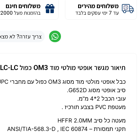
משלוחים מהירים
משלוחים חינם
עד 7 ימי עסקים בלבד
בהזמנות מעל 2000 ש״ח
צריך עזרה? לא מצא
תיאור מגשר אופטי מולטי מוד OM3 כפול LC-LC באורך 35 מטר
כבל אופטי מולטי מוד מסוג OM3 כפול עם מחברי UPC קרמיים מסוג LC ו LC .
סיב אופטי מסוג G652D.
עובי הכבל 2*4 מ"מ.
מעטפת PVC בצבע תורכיז .
מעטה כל סיב HFFR 2.0MM
תקני תמסורת – ANSI/TIA-568.3-D , IEC 60874