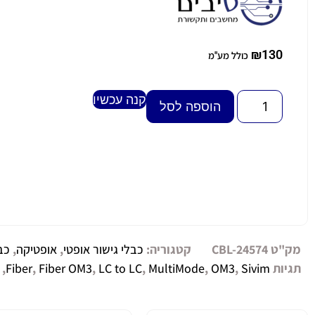
₪
130
כולל מע"מ
קנה עכשיו
Alternative:
הוספה לסל
מק"ט
CBL-24574
קטגוריה:
כבלי גישור אופטי
,
אופטיקה
,
כב
תגיות
Sivim
,
OM3
,
MultiMode
,
LC to LC
,
Fiber OM3
,
Fiber
,