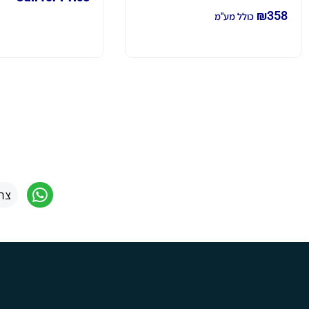
₪
358
כולל מע"מ
צר