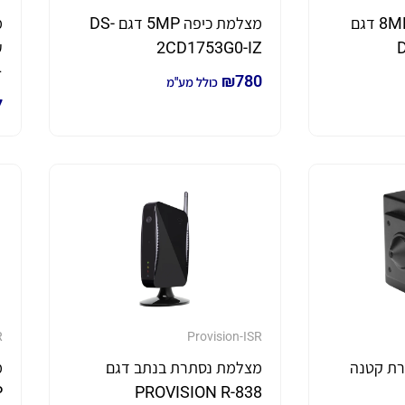
מצלמת מיני צינור 8MP דגם
מצלמת כיפה 5MP דגם DS-
2CD1753G0-IZ
ע
– 
₪
780
כולל מע"מ
7
R
Provision-ISR
רת קטנה
מצלמת נסתרת בנתב דגם
מ
P
PROVISION R-838