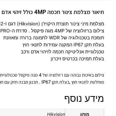
תיאור מצלמת צינור חכמה 4MP כולל זיהוי אדם ורכב דגם DS-2CD2043G2-I
מצלמת מיני צינור תוצרת היקויז'ן (Hikvision) דגם DS-2CD2043G2-I
צילום ברזולוציה של 4MP מגה פיקסל . סדרת ה-PRO של HIKVISION
תומכת בטכנולוגיה של WDR לתמונה ברורה ומאוזנת
בעלת תקן IP67 המקנה עמידות לתנאי חוץ
טכנלוגיית אנליטיקה חכמה לזיהוי אדם ורכב
בעלת תמיכה בכרטיס זיכרון
מוחלטת לתנאי חוץ ,בעלת תקן IP67 . תכנון מבנה חזק עם חומרי מתכת מלאים
מידע נוסף
מותג
Hikvision