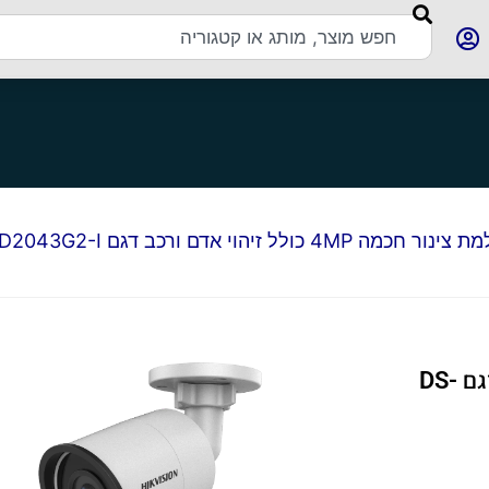
מה 4MP כולל זיהוי אדם ורכב דגם DS-2CD2043G2-I
מצלמת צינור חכמה 4MP כולל זיהוי אדם ורכב דגם DS-