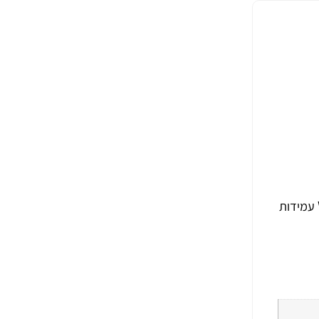
צילום באיכות גבוהה עם רזולוציה של 4 מגה פיקסל טכנולוגיית דחיסת ודיאו יעילה של H.265 + צילום ברור בזכות טכנולוגיית WDR עמידות