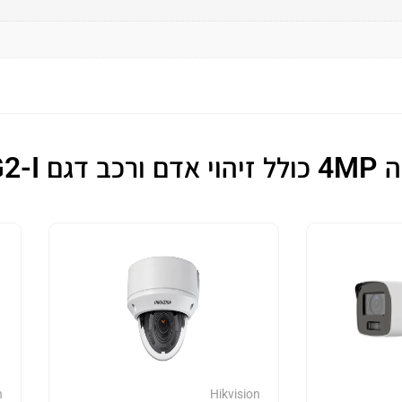
DS-2
n
Hikvision