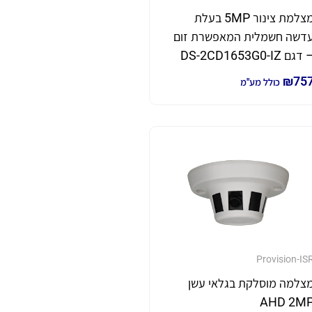
מצלמת צינור 5MP בעלת
דשה חשמלית המאפשרת זום
דגם DS-2CD1653G0-IZ
₪
75
כולל מע"מ
Provision-IS
צלמה מוסלקת בגלאי עשן
AHD 2M