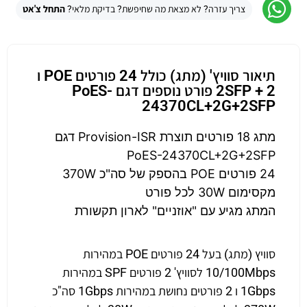
צריך עזרה? לא מצאת מה שחיפשת? בדיקת מלאי?
התחל צ'אט
תיאור סוויץ' (מתג) כולל 24 פורטים POE ו
2 + 2SFP פורט נוספים דגם PoES-
24370CL+2G+2SFP
מתג 18 פורטים תוצרת Provision-ISR דגם
PoES-24370CL+2G+2SFP
24 פורטים POE בהספק של סה"כ 370W
מקסימום 30W לכל פורט
המתג מגיע עם "אוזניים" לארון תקשורת
סוויץ (מתג) בעל 24 פורטים POE במהירות
10/100Mbps לסוויץ' 2 פורטים SPF במהירות
1Gbps ו 2 פורטים נחושת במהירות 1Gbps סה"כ