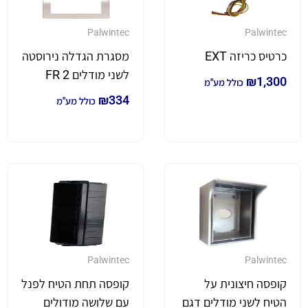
Palwintec
Palwintec
כרטיס כריזה EXT
מסגרת הגדלה נירוסטה
לשני מודלים FR 2
₪
1,300
כולל מע"מ
₪
334
כולל מע"מ
Palwintec
Palwintec
קופסה חיצונית על
קופסה תחת הטיח לפנל
הטיח לשני מודלים דגם
עם שלושה מודולים