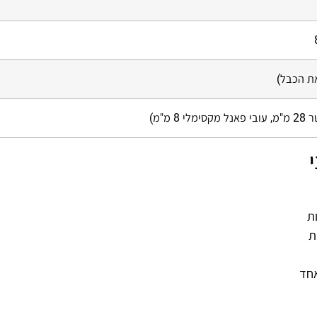
8 מ"מ)
ת
ת
אחד