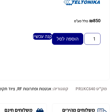
₪
850
כולל מע"מ
קנה עכשיו
Alternative:
הוספה לסל
מק"ט
PR1KC640
קטגוריה:
אנטנות ופתרונות RF
,
ציוד תקש
משלוחים מהירים
משלוחים חינם