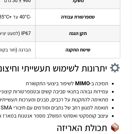
משקל
960 ± 30 גרם
טמפרטורת עבודה
-40°C עד +85°C
תקן הגנה
IP67 (למעט יציאת הכבל)
שיטת התקנה
הברגה (חור בקוטר 28 מ"מ, עובי פאנל מקסימלי 
יתרונות לשימוש תעשייתי וחיצוני
תמיכה ב-
MIMO
לשיפור ביצועי התקשורת
עמידות גבוהה בתנאי סביבה קשים ובטמפרטורות קיצוניו
מתאימה להתקנות על רכבים, מבנים ומערכות תעשייתיו
תואמת למגוון רחב של נתבים ומודמים עם חיבורי SMA
עיצוב קומפקטי ואסתטי המשלב מספר אנטנות במארז 
תכולת האריזה