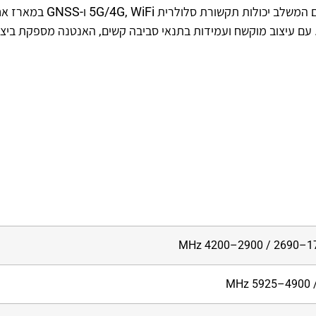
האנטנה החיצונית Teltonika PR1KC640 היא פתרון מתקדם המשלב יכולות תקשורת סלולרית Fi
 עם עיצוב מוקשח ועמידות בתנאי סביבה קשים, האנטנה מספקת ביצו