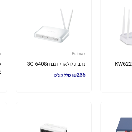
n
Edimax
נתב סלולארי דגם 3G-6408n
E
₪
235
כולל מע"מ
1