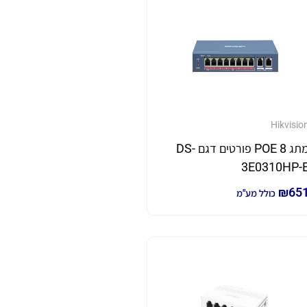
Hikvisio
מתג 8 POE פורטים דגם DS-
3E0310HP-
₪
65
כולל מע"מ