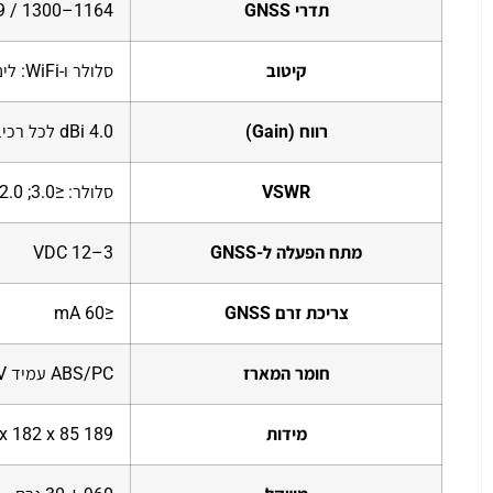
תדרי GNSS
1164–1300 / 1559–1610 MHz
קיטוב
סלולר ו-WiFi: לינארי; GNSS: RHCP
רווח (Gain)
4.0 dBi לכל רכיב
VSWR
סלולר: ≤3.0; WiFi: ≤2.5; GNSS: ≤2.0
מתח הפעלה ל-GNSS
3–12 VDC
צריכת זרם GNSS
≤60 mA
חומר המארז
ABS/PC עמיד UV
מידות
189 x 182 x 85 מ"מ