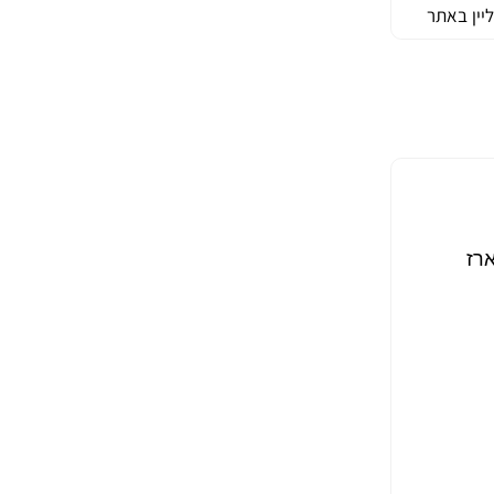
יין באתר
שלב תקשורת סלולרית 5G/4G, WiFi ו-GNSS במארז