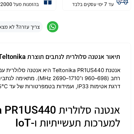
עד 7 ימי עסקים בלבד
בהזמנות מעל 2000 ש״ח
צריך עזרה? לא מצא
תיאור אנטנה סלולרית לנתבים תוצרת Teltonika
דרגת אטימות IP33, ועמידות בטמפרטורות של עד 85°C. קומפקטית, קלה, ויעילה להתקנות ניידות או קבועות.
למערכות תעשייתיות ו-IoT