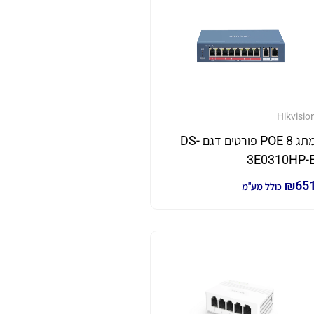
Hikvisio
מתג 8 POE פורטים דגם DS-
3E0310HP-
₪
65
כולל מע"מ