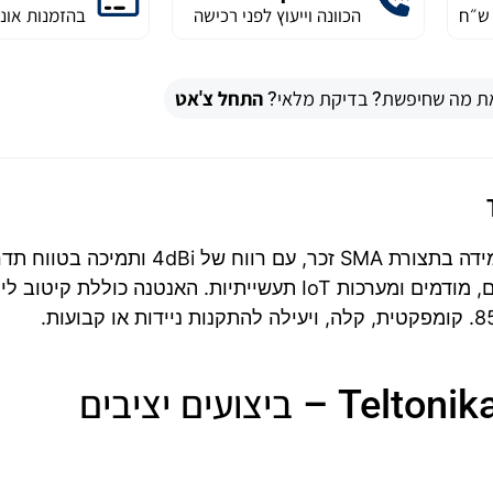
הכוונה וייעוץ לפני רכישה
בהזמנות אונל
ת מה שחיפשת? בדיקת מלאי?
התחל צ'אט
אנטנת Teltonika PR1US440 היא אנטנה סלולרית עמידה בתצורת SMA זכר, עם רווח של 4dBi ותמ
רחב (698–960 ו־1710–2690 MHz). מתאימה לנתבים, מודמים ומערכות IoT תעשייתיות. האנטנה כוללת ק
אנטנה סלולרית Teltonika PR1US440 – ביצועים יציבים