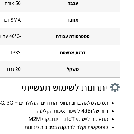
עכבה
50 אוהם
מחבר
SMA זכר
טמפרטורת עבודה
-40°C עד +85°C
דרגת אטימות
IP33
משקל
20 גרם
יתרונות לשימוש תעשייתי
תמיכה מלאה ברוב תחומי התדרים הסלולריים – LTE, 4G, 3G
רווח של 4dBi לשיפור איכות הקליטה
מתאימה ליישומי IoT ניידים ובקרי M2M
קומפקטית וקלה להתקנה בסביבות מגוונות