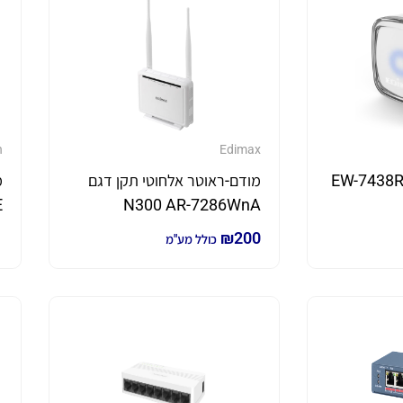
n
Edimax
טווח דגם EW-7438RPn
מודם-ראוטר אלחוטי תקן דגם
E
N300 AR-7286WnA
1
₪
200
כולל מע"מ