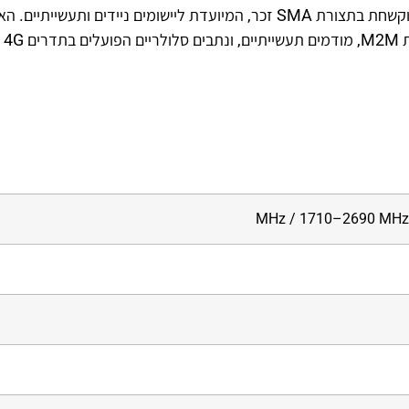
אנטנת PR1US440 מבית Teltonika היא אנטנה סלולרית מוקשחת בתצורת SMA זכר, המיועדת ליישומים ניידים ותעשיי
LT.