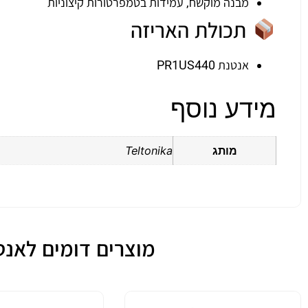
מבנה מוקשח, עמידות בטמפרטורות קיצוניות
תכולת האריזה
אנטנת PR1US440
מידע נוסף
מותג
Teltonika
מוצרים דומים לאנטנה ס