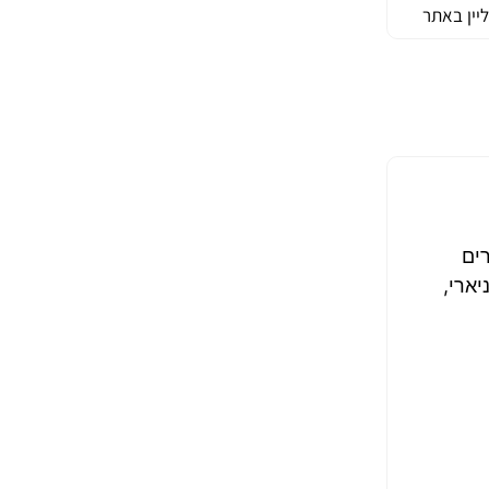
יין באתר
יכה בטווח תדרים
יטוב ליניארי,