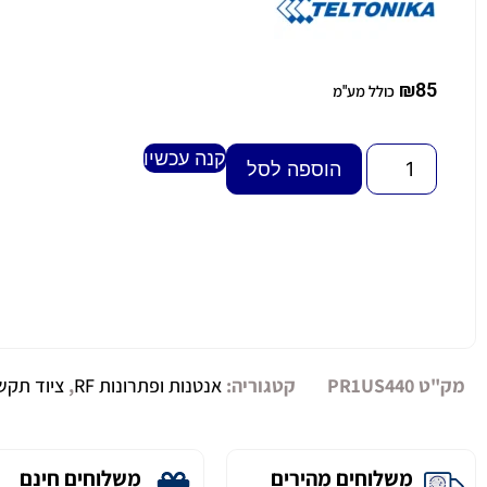
₪
85
כולל מע"מ
קנה עכשיו
Alternative:
הוספה לסל
מק"ט
PR1US440
קטגוריה:
אנטנות ופתרונות RF
,
ציוד תקש
משלוחים מהירים
משלוחים חינם