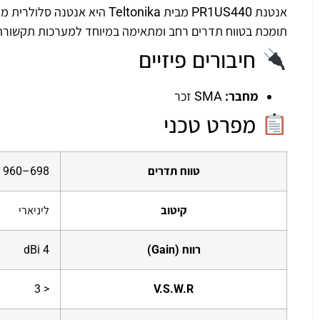
תומכת בטווח תדרים רחב ומתאימה במיוחד למערכות תקשורת M2M, מודמים תעשייתיים, ונתבים סלולריים הפועלים בתדרים 4G ו־E
חיבורים פיזיים
מחבר:
SMA זכר
מפרט טכני
טווח תדרים
698–960 MHz / 1710–2690 MHz
קיטוב
ליניארי
רווח (Gain)
4 dBi
< 3
V.S.W.R