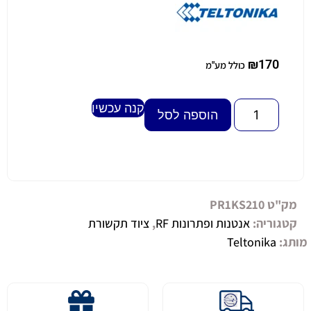
₪
170
כולל מע"מ
קנה עכשיו
Alternative:
הוספה לסל
מק"ט
PR1KS210
קטגוריה:
אנטנות ופתרונות RF
,
ציוד תקשורת
מותג:
Teltonika