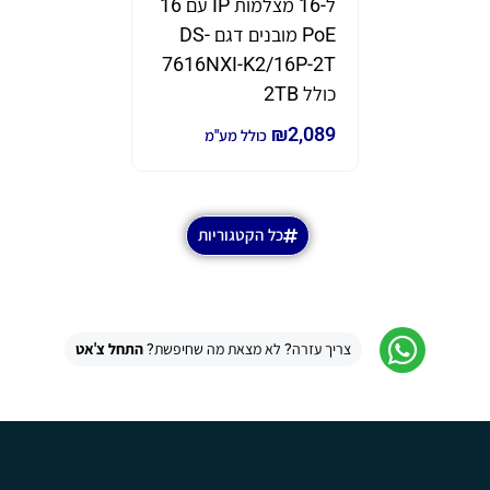
ל-16 מצלמות IP עם 16
תוצרת eam
PoE מובנים דגם DS-
דגם GWN7670
7616NXI-K2/16P-2T
₪
690
₪
980
כ
כולל 2TB
₪
2,089
כולל מע"מ
כל הקטגוריות
צריך עזרה? לא מצאת מה שחיפשת?
התחל צ'אט