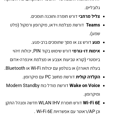
גלובליים.
צליל מרחבי
דורש חומרה ותוכנה תומכים.
Teams
דורשת מצלמת וידאו, מיקרופון ורמקול (פלט
שמע).
מגע
דורש צג או מסך שתומכים ברב-מגע.
אימות דו-גורמי
דורש שימוש בקוד PIN, יכולות זיהוי
ביומטרי (קורא טביעות אצבע או מצלמת אינפרה-אדום
בעלת תאורה) או בטלפון עם יכולות Wi-Fi או Bluetooth.
הקלדה קולית
דורשת מחשב PC עם מיקרופון.
Wake on Voice
דורשת מודל כוח Modern Standby
ומיקרופון.
Wi-Fi 6E
דורש חומרת WLAN IHV חדשה ומנהל התקן
וכן AP/ראוטר עם אפשרויות Wi-Fi 6E .