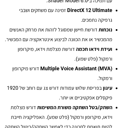
עם תמיכה ב-Shader Model 6.0.
DirectX 12 Ultimate
זמינה עם משחקים ושבבי
גרפיקה נתמכים.
נוכחות
דורשת חיישן שמסוגל לזהות את מרחק האנשים
מהמכשיר או את הכוונה לביצוע אינטראקציה עם המכשיר.
ועידת וידאו חכמה
דורשת מצלמת וידאו, מיקרופון
ורמקול (פלט שמע).
Multiple Voice Assistant (MVA)
דורש מיקרופון
ורמקול.
עיגון
בפריסת שלוש עמודות דורש צג עם רוחב של 1920
פיקסלים אפקטיביים או יותר.
השתק/בטל השתקה משורת המשימות
דורש מצלמת
וידאו, מיקרופון ורמקול (פלט שמע). האפליקציה חייבת
להיות תואמת לתכונה כדי לאפשר השתקה/ביטול השתקה