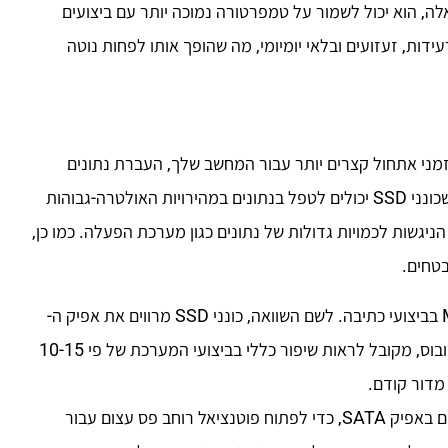
לאורך זמן. מכיוון של-SSD אין חלקים כאלה, הוא יכול לשמור על טמפרטורה נמוכה יותר עם ביצועים
נפילות, רעידות, זעזועים ובלאי יומיומי, מה שהופך אותו לפחות נוטה
ם עד פי מאה מכונני HDD. כונני SSD מציעים זמני אתחול קצרים יותר עבור המחשב שלך, העברת נתונים
מיידית יותר ורוחב פס גבוה יותר. מהירויות מהירות יותר אומרות שכונני SSD יכולים לטפל בנתונים במהירויות האולטרה-גבוהות
ניגשות לכמויות גדולות של נתונים כגון מערכת הפעלה. כמו כן,
SATA SSD: דיסקים קשיחים מסוגלים להשיג רק 50-120 MB/s בביצועי כתיבה. לשם השוואה, כונני SSD מרווים את אפיק ה-
SATA במהירות של 550 מגה-בייט לשנייה. למרות מגבלת האוטובוס, מקובל לראות שיפור כללי בביצועי המערכת של פי 10-15
NVMe SSD: טכנולוגיית NVMe משתמשת באפיק PCIe, במקום באפיק SATA, כדי לפתוח פוטנציאל רוחב פס עצום עבור