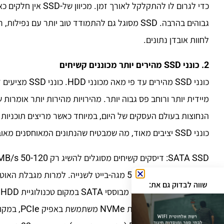
כדי לגרום לו להתקלקל 
גבוהים בהרבה. SSD מסוגל גם להתמודד טוב יותר עם 
לחוות אובדן נתונים.
2. כונני SSD מהירים יותר מכוננים קשיחים
כונני SSD מהירי
הנחוצות בעולם העסקים של היום, במיוחד כאשר מריצים תוכניות ה
כונני SSD יציבים מאוד, מה שמבטיח שהנתונים המאוחסנים מאובטחים.
שווה לבדוק גם את:
בעת שימוש בכונני SSD מבוססי SATA במקום טכנולוגיית HDD מדור קודם.