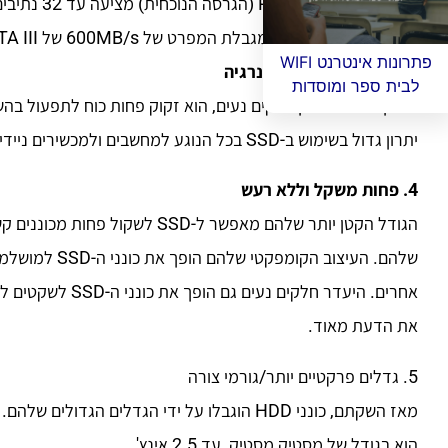
התקני אחסון.
64,000MB/s לעומת מגבלת המפרט של 600MB/s של SATA III.
פתרונות אינטרנט WIFI
3. חסכוני בחשמל ובאנרגיה
לבית ספר ומוסדות
יתרון גדול בשימוש ב-SSD בכל הנוגע למחשבים ולמכשירים ניידים שבהם אורך חיי הסוללה הוא תכונה סחירה ומבוקשת ביותר.
4. פחות משקל וללא רעש
הגודל הקטן יותר שלהם מאפשר ל-D
שלהם. העיצוב ה
את הדעת מאוד.
5. גדלים פרקטיים יותר/גורמי צורה
הוא בגודל של מסטיק מסטיק, עד 2.5 אינץ'.