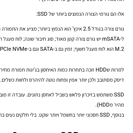
אלו הם גורמי הצורה הנפוצים ביותר של SSD:
גורם צורה בגודל 2.5 אינץ' הוא הנפוץ ביותר; מציע את התמורה הטובה ביותר ל-GB; עיצוב סגור
ל-mSATA יש גורם צורה קטן מאוד; סוג חיבור שונה; לוח מעגל חשוף; מצוין במקום שבו החלל מעורר דאגה
M.2 הוא לוח מעגל חשוף; זמין גם ב-SATA וגם ב-PCIe NVMe; גורם צורה קטן; בגודל של מקל מסטיק
דיסק מסתובב ולכן יותר אמין ופחות נוטה להיהרס ולחוות כשלים.
מהיר מHDD).
בנוסף, SSD חסכוני יותר בחשמל ויותר שקט. בלי חלקים נעים בתוכו, הוא מייצר פחות חום ולכן ישרוד יותר זמן.