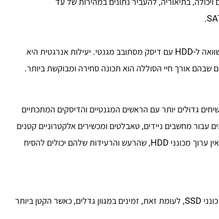
 PCIe 4.0 (הגרסה הנוכחית) מציעה עד 32 נתיבים ויכולה, בתיאוריה, להעביר נתונים במהירות של עד
מכיוון של-SSD אין חלקים נעים, הוא זקוק פחות כוח לתפעול בהשוואה ל-HDD עם דיסק מסתובב מגנטי. יעילות אנרגטית היא
SS לשקול פחות מכוננים קשיחים גדולים יותר עם הראשים המגנטיים והדיסקים המתכתיים
קומפקטי שלהם הופך את כונני ה-SSD למושלמים עבור מחשבים ניידים, טאבלטים ומכשירים אלקטרוניים קטנים
אחרים. היעדר חלקים נעים גם הופך את כונני ה-SSD לשקטים לאין ערוך מכונני HDD, שהרעש והרעידות שלהם יכולים להסיח
מאז השקתם, כונני HDD הוגבלו על ידי הגדלים הגדולים שלהם. כונני SSD, לעומת זאת, זמינים במגוון גדלים, כאשר הקטן ביותר