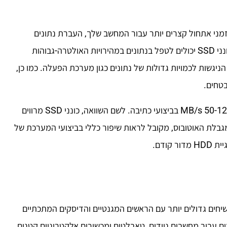
ם עד פי מאה מכונני HDD. כונני SSD מציעים זמני אתחול קצרים יותר עבור המחשב שלך, העברת נתונים
מיידית יותר ורוחב פס גבוה יותר. מהירות גבוהה יותר אומרות שכונני SSD יכולים לטפל בנתונים במהירויות האולטרה-גבוהות
ניגשות לכמויות גדולות של נתונים כגון מערכת הפעלה. כמו כן,
דיסקים קשיחים רגילים מסוגלים להגיע למהירות 50-120 MB/s בביצועי כתיבה. לשם השוואה, כונני SSD מרווים
-בייט לשנייה. למרות מגבלת האוטובוס, מקובל לראות שיפור כללי בביצועי המערכת של
SS לשקול פחות מכוננים קשיחים גדולים יותר עם הראשים המגנטיים והדיסקים המתכתיים
קומפקטי שלהם הופך את כונני ה-SSD למושלמים עבור מחשבים ניידים, טאבלטים ומכשירים אלקטרוניים קטנים