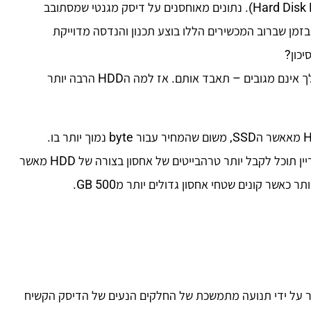
תחשוב ממה מורכב HDD – קיצור של כונן קשיח באנגלית(Hard Disk Drive). נתונים מאוחסנים על דיסק מגנטי שמסתובב
בזמן שברוב המכשירים הללו בוצע תכנון והנדסה מדוייקת
יכון?
עם הרבה חלקים נעים, קריסה היא בלתי נמנעת, ואם הנתונים שלך אינם מגובים – תאבד אותם. אז למה הHDD הרבה יותר
התשובה פשוטה: אתה מקבל יותר אחסון עבור אותו מחיר מהHDD מאאשר הSSD, משום שהמחיר עבור byte נמוך יותר בו.
למרות שההבדלים קטנו בשנים האחרונות, הם עדיין מורגשים. עדיין תוכל לקבל יותר טרהבייטים של אחסון בצורה של HDD מאשר
וצר על ידי תנועה מתמשכת של החלקים הנעים של הדיסק הקשיח