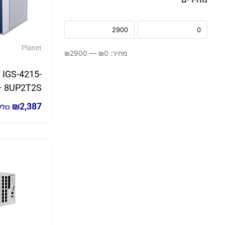
Planet
מחיר:
0
₪
—
2900
₪
IGS-4215-
T2S
₪
2,387
כולל
פורטים E
) + 2 SFP |
Planet