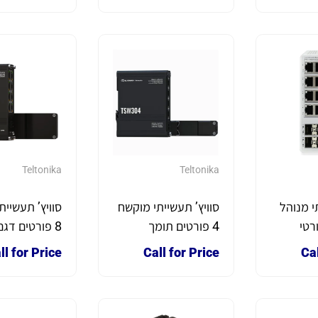
י SFP התקנת
במהירות Gigabit
במהירות Gigabit
Teltonika
Teltonika
י מנוהל
סוויץ’ תעשייתי מוקשח
סוויץ’ תעשיית
 8 פורטי
4 פורטים תומך
8 פורטים ד
PoE+ ו-4 פורטי SFP,
מהירות של Gigabit
SW030
ll for Price
Call for Price
Cal
תמיכת ERPS ו-
דגם TSW304 תוצרת
TELTONIKA
TELTONIKA