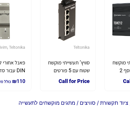
ivim
,
Teltonika
Teltonika
תי מוקשח
סוויץ’ תעשייתי מוקשח
פאנל אחורי 
8 פורטים בנוסף 2
שטוח עם 5 פורטים
DIN עבור ס
פורטים SFP דגם
דגם TSF010
SW1xx
₪
110
Call for Price
Cal
כולל מ
TS תוצרת
Teltonika
ציוד תקשורת
/
סוויצים
/ מתגים מוקשחים לתעשייה