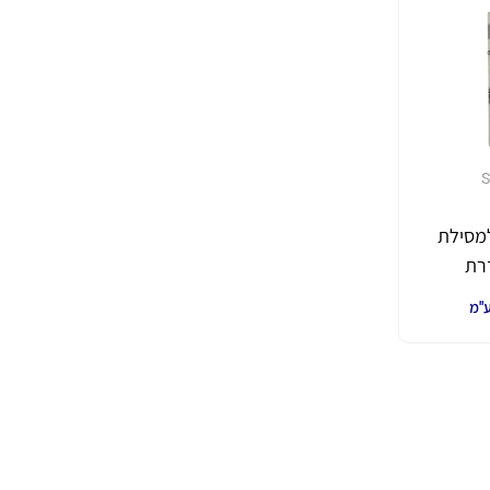
S
למסילת
דרת
T של חברת
ע"מ