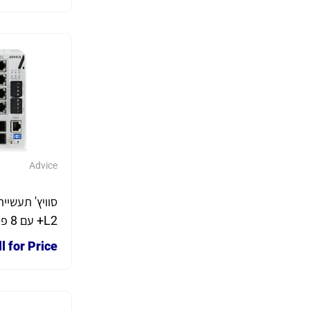
חריצ
DIN
Advice
סוויץ' תעשיית
L2+ עם
l for Price
PTPv2