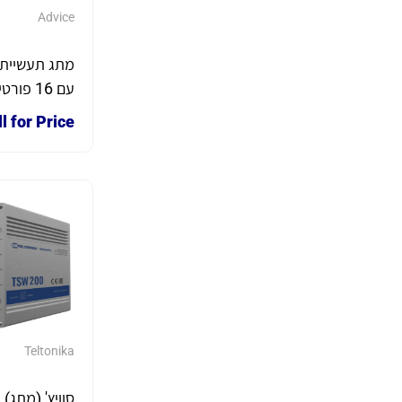
Advice
מתג תעשייתי
l for Price
2.5G להת
מסילת DIN
Teltonika