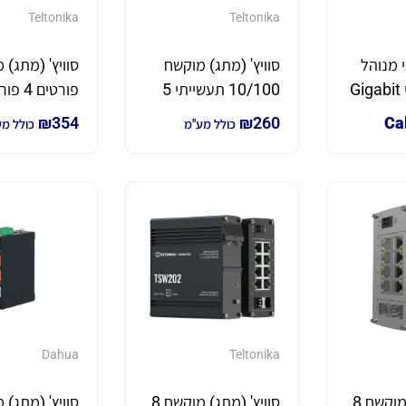
Teltonika
Teltonika
 מנוהל
סוויץ' (מתג) מוקשח
עם 16 פורטי Gigabit
10/100 תעשייתי 5
PoE+ ו-4 חריצי SFP
פורטים Teltonika
במהירות
₪
354
₪
260
Cal
כולל מע"מ
כולל מ
קנה על
12V / 24V
Dahua
Teltonika
סוויץ' (מתג) מוקשח 8
סוויץ' (מתג) מוקשח 8
סוויץ' (מתג) 