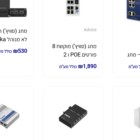
Advice
מתג (סוויץ') 
לא מנ
מתג (סוויץ') מוקשח 8
TSW100
₪
530
כולל מ
8UP2 – מתג
פורטים POE ו 2
מוקשח מנוהל 8
פורטים SFP דגם
₪
1,890
 מע"מ
כולל מע"מ
Po++
GIS8P2C240
(802.3bt