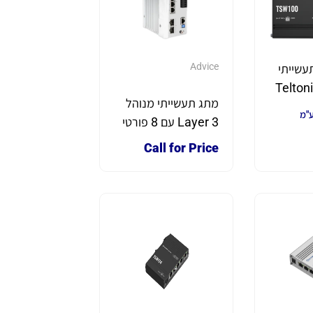
Advice
תעשייתי
והל Teltonika
מתג תעשייתי מנוהל
ע"מ
Layer 3 עם 8 פורטי
Gigabit PoE++
Call for Price
בהספק 360W ו-2
פורטי 10G SFP+
להתקנה על מסילת
DIN