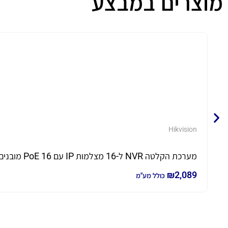
מוצרים במבצע
Hikvision
מערכת הקלטה NVR ל-16 מצלמות IP עם 16 PoE מובנים דגם DS-7616NXI-K2/16P-2T כולל 2TB
₪
2,089
כולל מע"מ