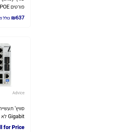
₪
637
כולל מ
SFP
Advice
סוויץ' תעשיית
igabit
l for Price