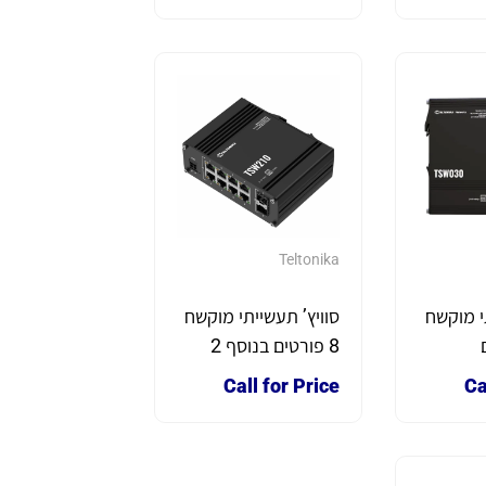
Combo Gigabit, פס
DIN
Teltonika
י מוקשח
סוויץ’ תעשייתי מוקשח
גם
8 פורטים בנוסף 2
T תוצרת
פורטים SFP דגם
Call for Price
Ca
TSW210 תוצרת
TELTONIKA