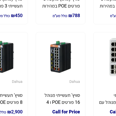
פורטים POE במהירות
פורטים POE במהירות
תעשיית
Gigabit עם 2 חיבורי
Gigabit עם 2 חיבורי
POE כולל פורט SFP
₪
450
₪
788
ע"מ
כולל מע"מ
כולל מ
SFP *מנוהל ברמת
L2*
Dahua
Dahua
י
סוויץ' תעשייתי מנוהל
סוויץ' תעשיית
G לא מנוהל עם
16 פורטים POE ו 4
8 פורטי PoE+ ו-2
פורטים SFP תומך
פו
₪
2,900
Call for Price
Cal
כולל