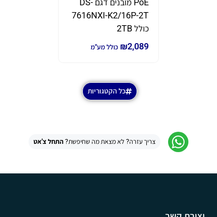
PoE מובנים דגם DS-
דגם GWN7670
7616NXI-K2/16P-2T
₪
690
₪
980
כ
כולל 2TB
₪
2,089
כולל מע"מ
כל הקטגוריות
צריך עזרה? לא מצאת מה שחיפשת?
התחל צ'אט
יצירת קשר