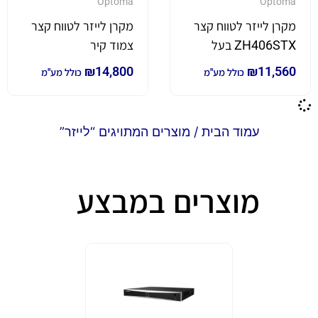
Optoma
Optoma
מקרן לייזר לטווח קצר
מקרן לייזר לטווח קצר
ZH406STX בעל
צמוד קיר
עוצמת הארה של
ZU500USTE בעל
₪
14,800
₪
11,560
כולל מע"מ
כולל מע"מ
4,200 לומן
עוצמת הארה של
5,000 לומן
עמוד הבית
/ מוצרים המתויגים “לייזר”
מוצרים במבצע