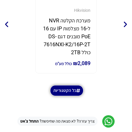
GrandStream
Hikvision
מערכת הקלטה NVR
נקודת 
ל-16 מצלמות IP עם 16
תוצרת eam
PoE מובנים דגם DS-
דגם GWN7670
7616NXI-K2/16P-2T
₪
690
₪
980
כ
כולל 2TB
₪
2,089
כולל מע"מ
כל הקטגוריות
צריך עזרה? לא מצאת מה שחיפשת?
התחל צ'אט