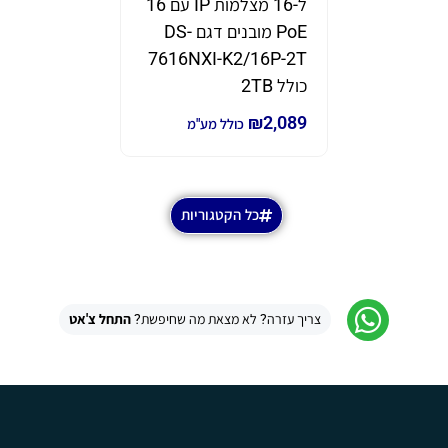
ל-16 מצלמות IP עם 16
תוצרת eam
PoE מובנים דגם DS-
דגם GWN7670
7616NXI-K2/16P-2T
₪
690
₪
980
כ
כולל 2TB
₪
2,089
כולל מע"מ
כל הקטגוריות
צריך עזרה? לא מצאת מה שחיפשת?
התחל צ'אט