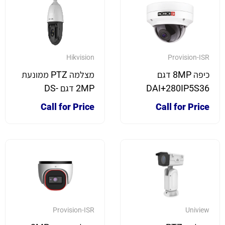
Hikvision
Provision-ISR
כיפה 8MP דגם
מצלמה PTZ ממונעת
DAI+280IP5S36
2MP דגם DS-
2DE5225IW-AE
Call for Price
Call for Price
Provision-ISR
Uniview