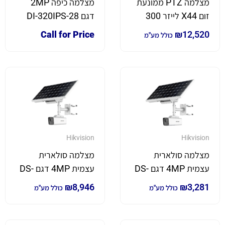
מצלמה PTZ ממונעת
מצלמה כיפה 2MP
זום X44 לייזר 300
דגם DI-320IPS-28
מטר דגם
Call for Price
₪
12,520
כולל מע"מ
IPC7622ER-X44U
Hikvision
Hikvision
מצלמה סולארית
מצלמה סולארית
עצמית 4MP דגם DS-
עצמית 4MP דגם DS-
2XS6A47G1-
2XS2T47G1-
₪
8,946
₪
3,281
כולל מע"מ
כולל מע"מ
LS/C36S80
LD/C18S40