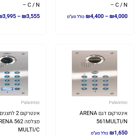
– C / N
– C / N
₪
3,995
–
₪
3,555
₪
4,400
–
₪
4,000
כולל מע"מ
Palwintec
Palwintec
אינטרקום דגם ARENA
אינטרקום 2 לחצ
561MULTI/N
מצלמה ENA 562
MULTI/C
₪
1,650
כולל מע"מ