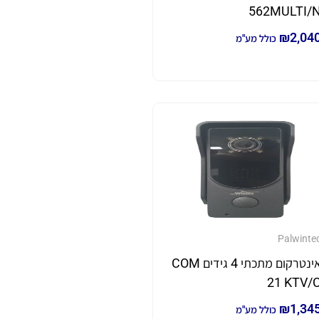
562MULTI/
₪
2,04
כולל מע"מ
Palwinte
אינטרקום מתכתי 4 גידים COM
21 KTV/
₪
1,34
כולל מע"מ