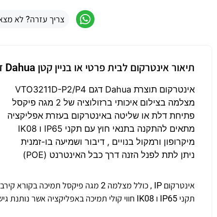
צריך עזרה? לא מצא
תיאור אינטרקום לבית פרטי או בניין קטן Dahua דגם VTO3211D-P2/P4
אינטרקום תוצרת Dahua דגם VTO3211D-P2/P4
מצלמה בצילום איכותי ברזולוציה של 2 מגה פיקסל
פתיחת דלת או שליטה באינטרקום בעזרת אפליקציה
מתאים להתקנה בתנאי חוץ עם תקני IP65 ו IK08
מיקרופון ורמקול בנויים , דיבור ושמיעה בו-זמנית
ניתן לתת לפנל הזנה דרך כבל האינטרנט (POE)
תקני IP65 ו IK08 חווי קולי תמיכה באפליקציה אשר נותנת גישה דרך המכשיר הסלולרי מכל מקום בעולם .