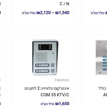
N
C / N
0
₪
2,120
–
₪
1,540
כולל מע"מ
כולל מע"מ
c
Palwintec
נים כולל
אינטרקום טלוויזיה 2 לחצנים
AR
COM 35 KTV/C
C
5
₪
1,650
כולל מע"מ