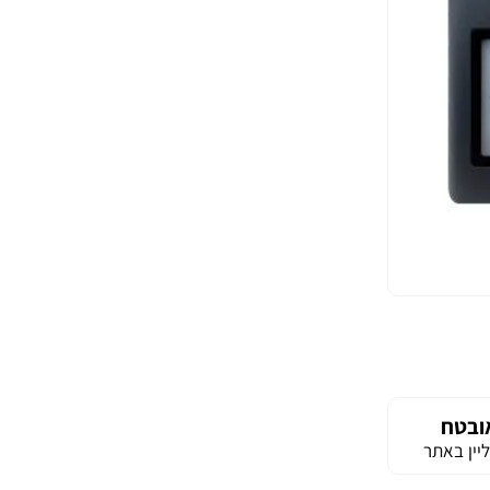
ובטח
יין באתר