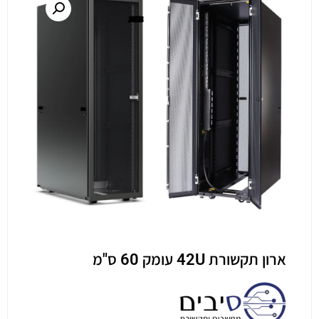
ארון תקשורת 42U עומק 60 ס"מ