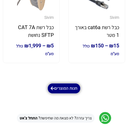
Sivim
Sivim
כבל רשת cat6a באורך
כבל רשת CAT 7A
1 מטר
SFTP נחושת
₪
1,999
–
₪
5
₪
150
–
₪
15
כולל
כולל
מע"מ
מע"מ
חנות המוצרים
צריך עזרה? לא מצאת מה שחיפשת?
התחל צ'אט