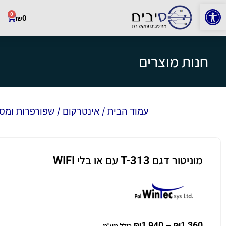
פתח סרגל נגישות
0
₪
0
חנות מוצרים
עמוד הבית
/
אינטרקום
/
שפורפרות ומסכ
מוניטור דגם T-313 עם או בלי WIFI
₪
1,940
–
₪
1,360