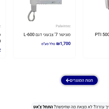
c
Palwintec
מוניטור 7' צבעוני דגם L-600
0
₪
1,700
כולל מע"מ
2
חנות המוצרים
יך עזרה? לא מצאת מה שחיפשת?
התחל צ'אט