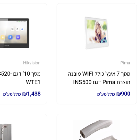
Hikvision
Pima
מסך 7 אינץ' כולל WIFI מובנה
מסך 10' ד
תוצרת Pima דגם INS500
WTE1
₪
1,438
₪
900
כולל מע"מ
כולל מע"מ