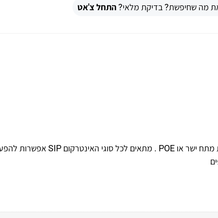
ת מה שחיפשת? בדיקת מלאי?
התחל צ'אט
מוניטור "IP SIP 7 לינוקס מתאים להתקנה על הטיח ניתן לתת מתח ישר או POE . מתאים לכל סוגי האינטר
ים