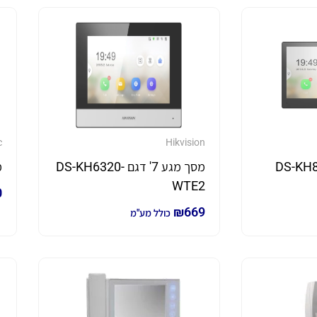
c
Hikvision
גם DS-KH8520-
מסך מגע 7' דגם DS-KH6320-
מ
WTE2
0
₪
669
כולל מע"מ