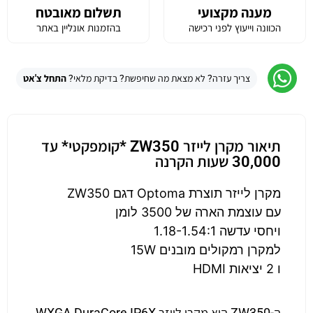
מענה מקצועי
תשלום מאובטח
הכוונה וייעוץ לפני רכישה
בהזמנות אונליין באתר
צריך עזרה? לא מצאת מה שחיפשת? בדיקת מלאי?
התחל צ'אט
תיאור מקרן לייזר ZW350 *קומפקטי* עד
30,000 שעות הקרנה
מקרן לייזר תוצרת Optoma דגם ZW350
עם עוצמת הארה של 3500 לומן
ויחסי עדשה 1.18-1.54:1
למקרן רמקולים מובנים 15W
ו 2 יציאות HDMI
ה-ZW350 הוא מקרן לייזר WXGA DuraCore IP6X