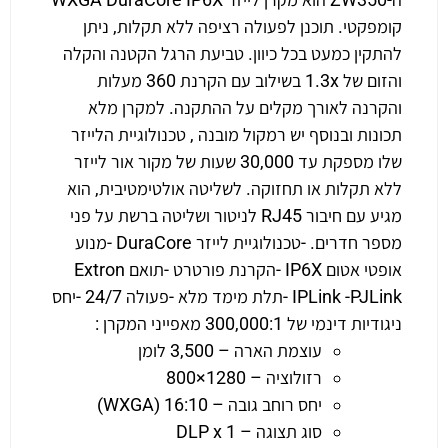
קומפקטי. תוכנן לפעולה רציפה ללא תקלות, ניתן
להתקין כמעט בכל כיוון. טביעת הרגל הקטנה והקלה
והזום של 1.3x בשילוב עם הקרנת 360 מעלות
והקרנה לאורך מקלים על ההתקנה. למקרן מלא
תכונות ובנוסף יש רמקול מובנה , טכנולוגיית הלייזר
שלו מספקת עד 30,000 שעות של מקור אור לייזר
ללא תקלות או תחזוקה. לשליטה אולטימטיבית, הוא
מגיע עם חיבור RJ45 לניטור ושליטה ברשת על פני
מספר חדרים. -טכנולוגיית לייזר DuraCore -מנוע
אופטי אטום IP6X -הקרנת פורטרט -תואם Extron
IPLink -PJLink -תלת מימד מלא -פעולה 24/7 -יחס
ניגודיות דינמי של 300,000:1 מאפייני המקרן :
עוצמת הארה – 3,500 לומן
רזולוציה – 1280×800
יחס רוחב גובה – 16:10 (WXGA)
סוג תצוגה – DLP x 1