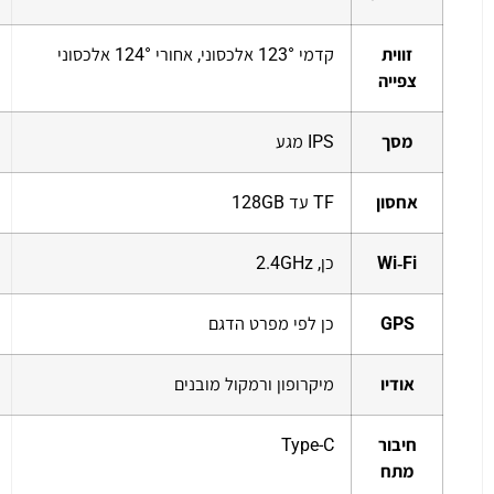
זווית
קדמי 123° אלכסוני, אחורי 124° אלכסוני
צפייה
מסך
IPS מגע
אחסון
TF עד 128GB
Wi‑Fi
כן, 2.4GHz
GPS
כן לפי מפרט הדגם
אודיו
מיקרופון ורמקול מובנים
חיבור
Type-C
מתח