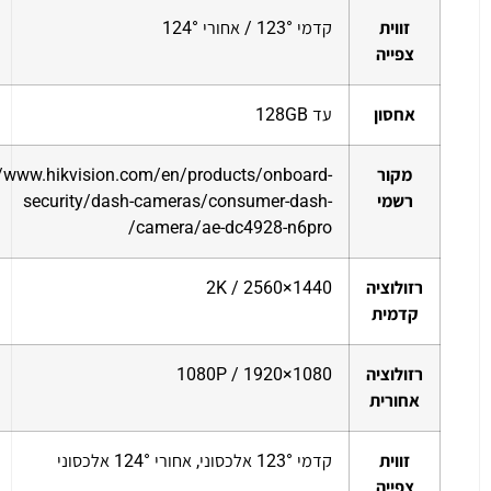
זווית
קדמי 123° / אחורי 124°
צפייה
אחסון
עד 128GB
מקור
//www.hikvision.com/en/products/onboard-
רשמי
security/dash-cameras/consumer-dash-
camera/ae-dc4928-n6pro/
רזולוציה
2K / 2560×1440
קדמית
רזולוציה
1080P / 1920×1080
אחורית
זווית
קדמי 123° אלכסוני, אחורי 124° אלכסוני
צפייה