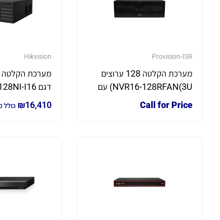
Hikvision
Provision-ISR
מערכת הקלטה 128 ערוצים
NVR16-128RFAN(3U) עם
דגם DS-96128NI-I16
Check Point כולל דיסק קשיח
₪
16,410
Call for Price
כולל 
8T