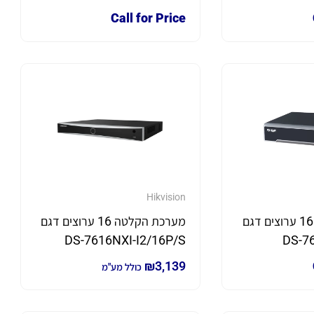
Call for Price
Hikvision
מערכת הקלטה 16 ערוצים דגם
מערכת הקלטה 16 ערוצים דגם
DS-7616NXI-I2/16P/S
DS-7
*מגיע עם כונן קשיח 2T מותקן*
₪
3,139
כולל מע"מ