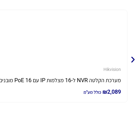
Hikvision
מערכת הקלטה NVR ל-16 מצלמות IP עם 16 PoE מובנים דגם DS-7616NXI-K2/16P-2T כולל 2TB
₪
2,089
כולל מע"מ