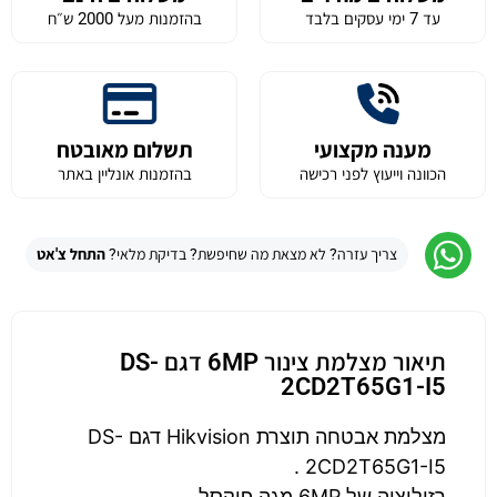
עד 7 ימי עסקים בלבד
בהזמנות מעל 2000 ש״ח
מענה מקצועי
תשלום מאובטח
הכוונה וייעוץ לפני רכישה
בהזמנות אונליין באתר
צריך עזרה? לא מצאת מה שחיפשת? בדיקת מלאי?
התחל צ'אט
תיאור מצלמת צינור 6MP דגם DS-
2CD2T65G1-I5
מצלמת אבטחה תוצרת Hikvision דגם DS-
2CD2T65G1-I5 .
רזולוציה של 6MP מגה פיקסל .