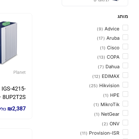
מותג
Advice
9
Aruba
17
Cisco
1
COPA
13
Dahua
7
Planet
EDIMAX
12
Hikvision
25
IGS-4215-
HPE
1
T2S
MikroTik
1
₪
2,387
כולל
פורטים E
NetGear
1
) + 2 SFP |
ONV
2
Planet
Provision-ISR
11