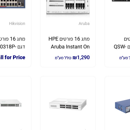
Hikvision
Aruba
ורטים
מתג 16 פורטים HPE
10Gbps דגם QSW-
Aruba Instant On
דגם 0318P
3216R-8S8T תומך ב
1430 16G Class4
E/M
ll for Price
₪
1,290
 מע"מ
כולל מע"מ
PoE