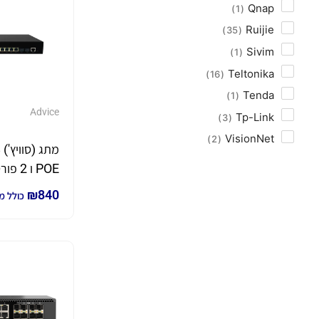
Qnap
1
Ruijie
35
Sivim
1
Teltonika
16
Tenda
1
Advice
Tp-Link
3
VisionNet
2
מבית Advice
₪
840
כולל מ