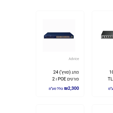
Advice
(סוויץ') 10
מתג (סוויץ') 24
טים דגם TL-
פורטים POE ו 2
SG1210MP תוצרת
פורטים SFP
₪
2,300
ע"מ
כולל מע"מ