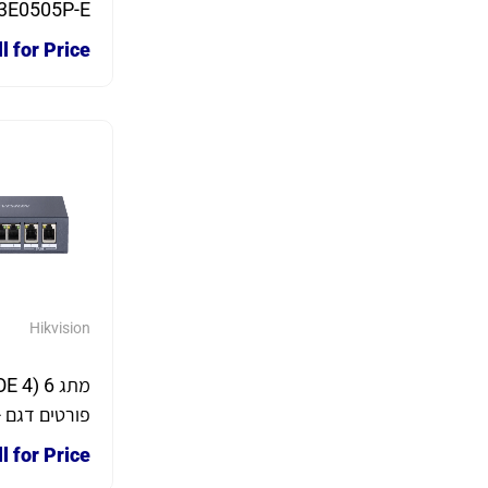
3E0505P-E
l for Price
Hikvision
פ
E0106P-EM
l for Price