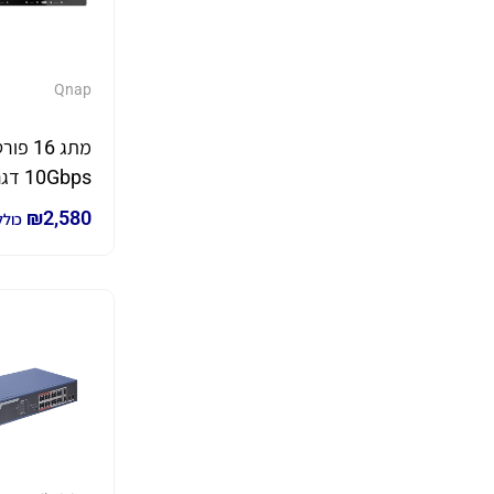
Qnap
מתג 16 פ
₪
2,580
כולל
WIFI 7