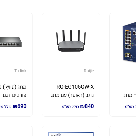
Tp-link
Ruijie
RG-EG105GW-X
מתג 
8UP2 – מתג
נתב (ראוטר) עם מתג
פור
מוקשח מנוהל 8
מובנה הכולל 5 פורטים
₪
690
₪
840
 מע"מ
כולל מע"מ
כולל מ
Po++
ו WIFI 6
TP-Link
(802.3bt