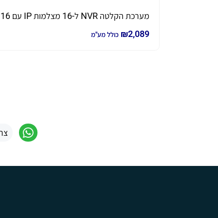
מערכת הקלטה NVR ל-16 מצלמות IP עם 16 PoE מובנים דגם DS-7616NXI-K2/16P-2T כולל 2TB
₪
2,089
כולל מע"מ
צר