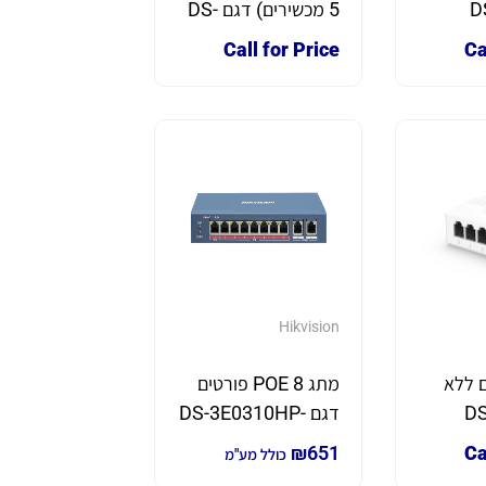
גם DS-
5 מכשירים) דגם DS-
3E0505D-E
Call for Price
Ca
Hikvision
טים ללא
מתג 8 POE פורטים
מדגם DS-
דגם DS-3E0310HP-
E
₪
651
Ca
כולל מע"מ