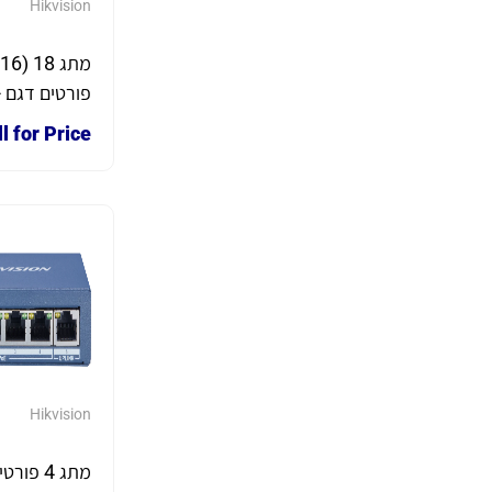
Hikvision
פ
3E0318P-E
l for Price
Hikvision
מתג 4 פו