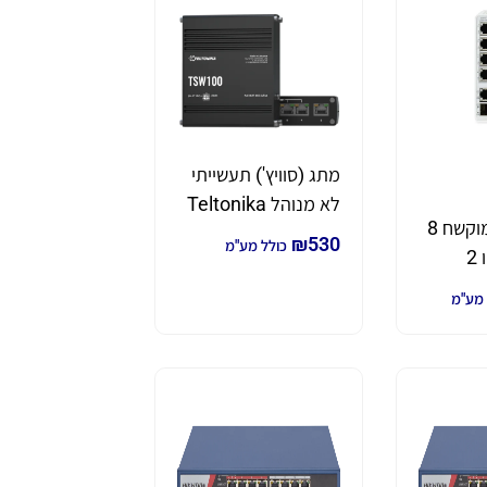
מתג (סוויץ') תעשייתי
לא מנוהל Teltonika
מתג (סוויץ') מוקשח 8
TSW100
₪
530
כולל מע"מ
פורטים POE ו 2
רטים SFP דגם
 מע"מ
G