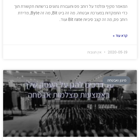
המאמר מקיף ומלמד על רוחב פס ותעבורת נתונים ברשתות תקשורת תוך
כדי התמקדות במערכת אבטחה. מה זה ביט Bit, מה זה Byte, מדידת
רוחב פס, מה זה קצב סיביות Bit rate ועוד.
קרא עוד »
2020-05-19
אין תגובות
מיגון ואבטחה