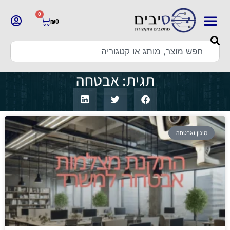
0
₪
0
תגית: אבטחה
מיגון ואבטחה